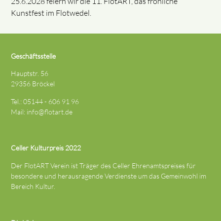
25.6.2028 feiern wir die 11. FlotART, das fröhliche
Kunstfest im Flotwedel.
Geschäftsstelle
Hauptstr. 56
29356 Bröckel
Tel.: 05144 - 606 91 96
Mail:
info@flotart.de
Celler Kulturpreis 2022
Der FlotART Verein ist Träger des Celler Ehrenamtspreises für
besondere und herausragende Verdienste um das Gemeinwohl im
Bereich Kultur.