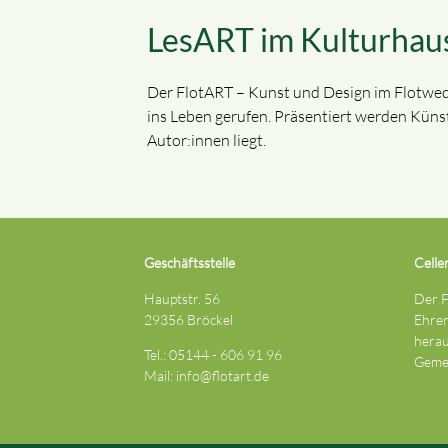
LesART im Kulturhau
Der FlotART – Kunst und Design im Flotwede
ins Leben gerufen. Präsentiert werden Küns
Autor:innen liegt.
Geschäftsstelle
Celle
Hauptstr. 56
Der F
29356 Bröckel
Ehren
herau
Tel.: 05144 - 606 91 96
Gemei
Mail:
info@flotart.de