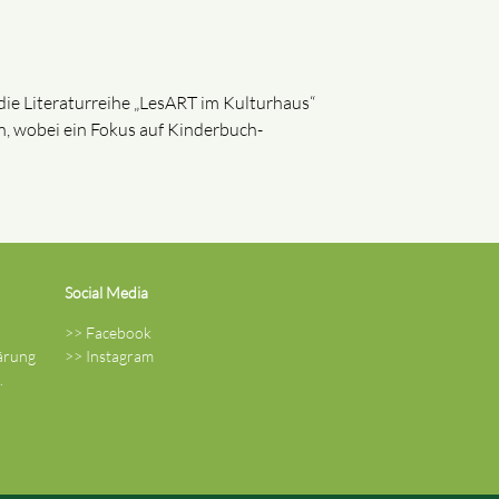
ie Literaturreihe „LesART im Kulturhaus“
n, wobei ein Fokus auf Kinderbuch-
Social Media
>>
Facebook
lärung
>>
Instagram
.