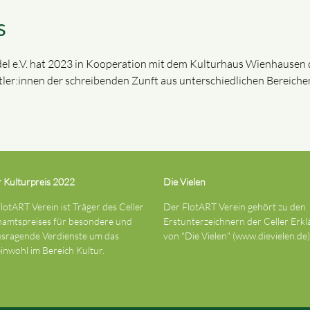
s
l e.V. hat 2023 in Kooperation mit dem Kulturhaus Wienhausen d
tler:innen der schreibenden Zunft aus unterschiedlichen Bereiche
r Kulturpreis 2022
Die Vielen
lotART Verein ist Träger des Celler
Der FlotART Verein gehört zu den
amtspreises für besondere und
Erstunterzeichnern der Celler Erk
sragende Verdienste um das
von "Die Vielen" (
www.dievielen.de
)
nwohl im Bereich Kultur.